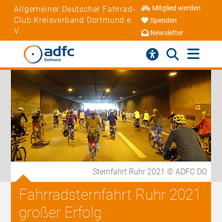
Mitglied werden
Allgemeiner Deutscher Fahrrad-
Club Kreisverband Dortmund e.
Spenden
V.
Newsletter
Sternfahrt Ruhr 2021 © ADFC DO
Fahrradsternfahrt Ruhr 2021
großer Erfolg