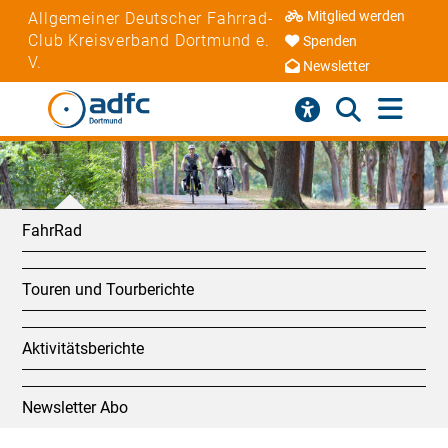
Mitglied werden
Allgemeiner Deutscher Fahrrad-
Club Kreisverband Dortmund e.
Spenden
V.
Newsletter
FahrRad
Touren und Tourberichte
Aktivitätsberichte
Newsletter Abo