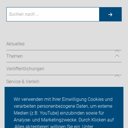
Aktuelles
Themen
Veröffentlichungen
Service & Verleih
Verkehrssicherheitsarbeit
Wir verwenden mit Ihrer Einwilligung Cookies und
verarbeiten personenbezogene Daten, um externe
ADFC Dortmund
Medien (z.B. YouTube) einzubinden sowie für
Analyse- und Marketingzwecke. Durch Klicken auf
Sei dabei
‚Alles akzeptieren‘ willigen Sie ein. Unter