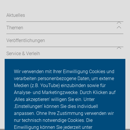
Aktuelles
Themen
Veröffentlichungen
Service & Verleih
Verkehrssicherheitsarbeit
Wir verwenden mit Ihrer Einwilligung Cookies und
verarbeiten personenbezogene Daten, um externe
ADFC Dortmund
Medien (z.B. YouTube) einzubinden sowie für
Analyse- und Marketingzwecke. Durch Klicken auf
Sei dabei
‚Alles akzeptieren‘ willigen Sie ein. Unter
Presse
‚Einstellungen‘ können Sie dies individuell
anpassen. Ohne Ihre Zustimmung verwenden wir
Login
nur technisch notwendige Cookies. Die
Einwilligung können Sie jederzeit unter