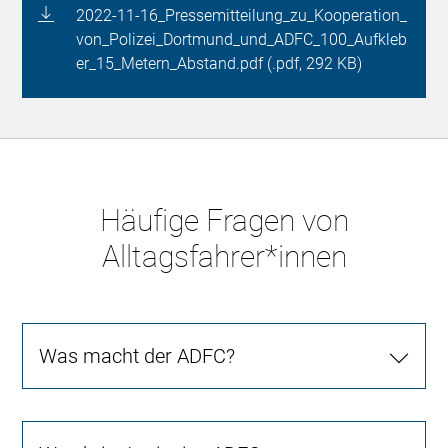
2022-11-16_Pressemitteilung_zu_Kooperation_
von_Polizei_Dortmund_und_ADFC_100_Aufkleb
er_15_Metern_Abstand.pdf (.pdf, 292 KB)
Häufige Fragen von
Alltagsfahrer*innen
Was macht der ADFC?