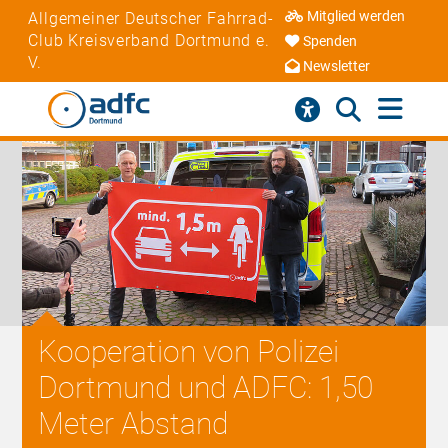
Mitglied werden
Allgemeiner Deutscher Fahrrad-
Club Kreisverband Dortmund e.
Spenden
V.
Newsletter
Kooperation von Polizei
Dortmund und ADFC: 1,50
Meter Abstand