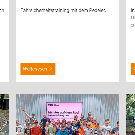
Fahrsicherheitstraining mit dem Pedelec
I
ch
D
e
weiterlesen